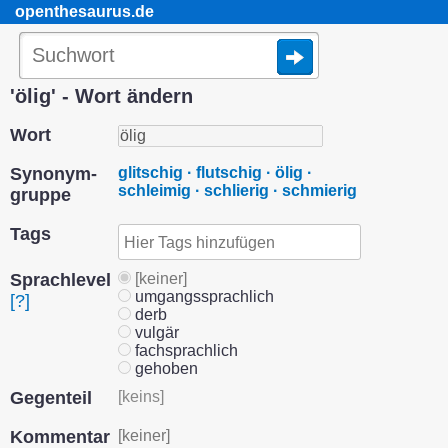
openthesaurus.de
'ölig' - Wort ändern
Wort
Synonym­
glitschig · flutschig · ölig ·
schleimig · schlierig · schmierig
gruppe
Tags
Sprach­level
[keiner]
umgangssprachlich
[?]
derb
vulgär
fachsprachlich
gehoben
Gegenteil
[keins]
Kommentar
[keiner]