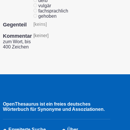
derb
vulgär
fachsprachlich
gehoben
Gegenteil
[keins]
Kommentar
[keiner]
zum Wort, bis
400 Zeichen
OpenThesaurus ist ein freies deutsches
Wörterbuch für Synonyme und Assoziationen.
Erweiterte Suche
Über