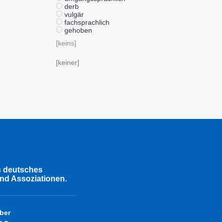
derb
vulgär
fachsprachlich
gehoben
[keins]
[keiner]
s deutsches
nd Assoziationen.
ber