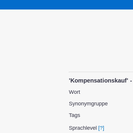
'Kompensationskauf' -
Wort
Synonym­gruppe
Tags
Sprach­level
[?]