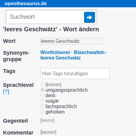
openthesaurus.de
'leeres Geschwätz' - Wort ändern
Wort
Synonym­
Worthülserei · Blaschwafeln ·
leeres Geschwätz
gruppe
Tags
Sprach­level
[keiner]
umgangssprachlich
[?]
derb
vulgär
fachsprachlich
gehoben
Gegenteil
[keins]
Kommentar
[keiner]