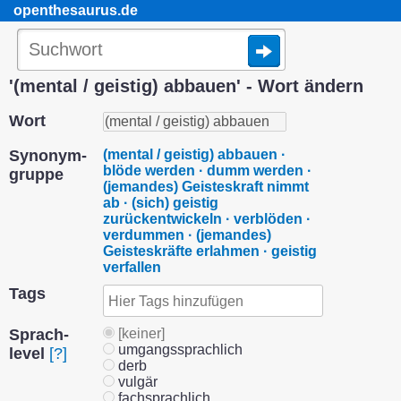
openthesaurus.de
'(mental / geistig) abbauen' - Wort ändern
Wort
Synonym­
(mental / geistig) abbauen ·
blöde werden · dumm werden ·
gruppe
(jemandes) Geisteskraft nimmt
ab · (sich) geistig
zurückentwickeln · verblöden ·
verdummen · (jemandes)
Geisteskräfte erlahmen · geistig
verfallen
Tags
Sprach­
[keiner]
umgangssprachlich
level
[?]
derb
vulgär
fachsprachlich