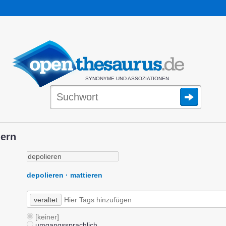
SYNONYME UND ASSOZIATIONEN
dern
depolieren · mattieren
veraltet
[keiner]
umgangssprachlich