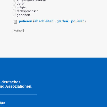
derb
vulgär
fachsprachlich
gehoben
polieren
(
abschleifen · glätten · polieren
)
[keiner]
s deutsches
nd Assoziationen.
ber