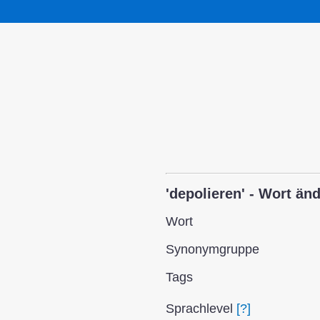
'depolieren' - Wort än
Wort
Synonym­gruppe
Tags
Sprach­level
[?]