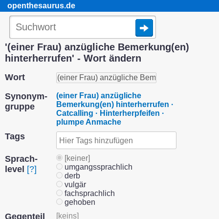
openthesaurus.de
'(einer Frau) anzügliche Bemerkung(en)
hinterherrufen' - Wort ändern
Wort
Synonym­
(einer Frau) anzügliche
Bemerkung(en) hinterherrufen ·
gruppe
Catcalling · Hinterherpfeifen ·
plumpe Anmache
Tags
Sprach­
[keiner]
umgangssprachlich
level
[?]
derb
vulgär
fachsprachlich
gehoben
Gegenteil
[keins]