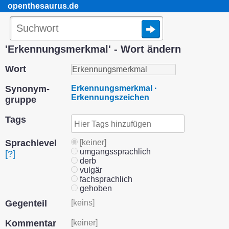
openthesaurus.de
'Erkennungsmerkmal' - Wort ändern
Wort
Synonym­
Erkennungsmerkmal ·
Erkennungszeichen
gruppe
Tags
Sprach­level
[keiner]
umgangssprachlich
[?]
derb
vulgär
fachsprachlich
gehoben
Gegenteil
[keins]
Kommentar
[keiner]