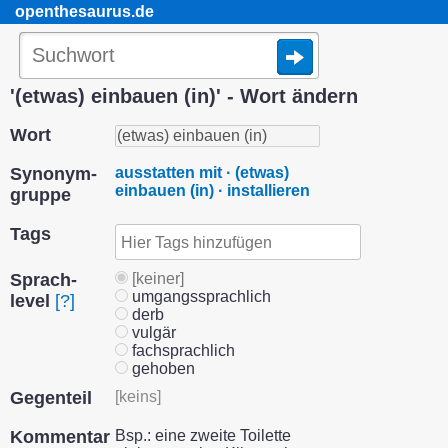
openthesaurus.de
'(etwas) einbauen (in)' - Wort ändern
Wort
Synonym­
ausstatten mit · (etwas)
einbauen (in) · installieren
gruppe
Tags
Sprach­
[keiner]
umgangssprachlich
level
[?]
derb
vulgär
fachsprachlich
gehoben
Gegenteil
[keins]
Kommentar
Bsp.: eine zweite Toilette