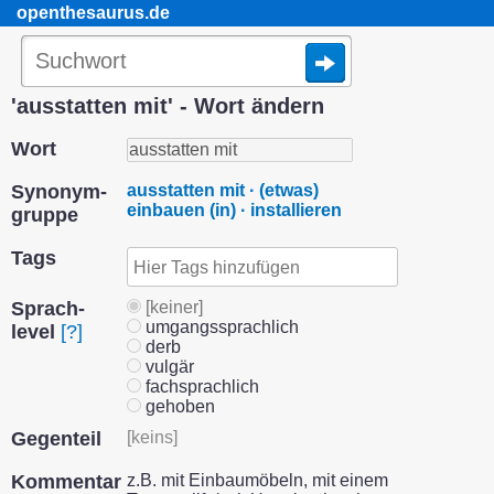
openthesaurus.de
'ausstatten mit' - Wort ändern
Wort
Synonym­
ausstatten mit · (etwas)
einbauen (in) · installieren
gruppe
Tags
Sprach­
[keiner]
umgangssprachlich
level
[?]
derb
vulgär
fachsprachlich
gehoben
Gegenteil
[keins]
Kommentar
z.B. mit Einbaumöbeln, mit einem