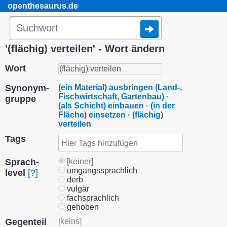
openthesaurus.de
'(flächig) verteilen' - Wort ändern
Wort
Synonym­
(ein Material) ausbringen (Land-,
Fischwirtschaft, Gartenbau) ·
gruppe
(als Schicht) einbauen · (in der
Fläche) einsetzen · (flächig)
verteilen
Tags
Sprach­
[keiner]
umgangssprachlich
level
[?]
derb
vulgär
fachsprachlich
gehoben
Gegenteil
[keins]