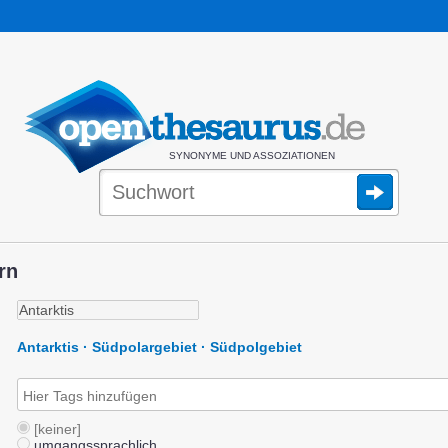
SYNONYME UND ASSOZIATIONEN
rn
Antarktis · Südpolargebiet · Südpolgebiet
[keiner]
umgangssprachlich