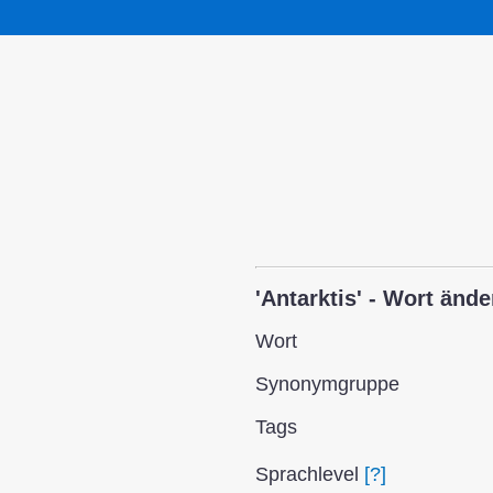
'Antarktis' - Wort ände
Wort
Synonym­gruppe
Tags
Sprach­level
[?]