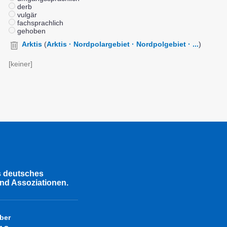
derb
vulgär
fachsprachlich
gehoben
Arktis
(
Arktis · Nordpolargebiet · Nordpolgebiet · ...
)
[keiner]
s deutsches
nd Assoziationen.
ber