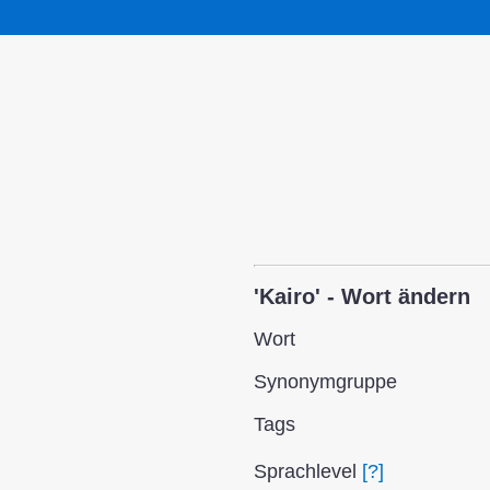
'Kairo' - Wort ändern
Wort
Synonym­gruppe
Tags
Sprach­level
[?]