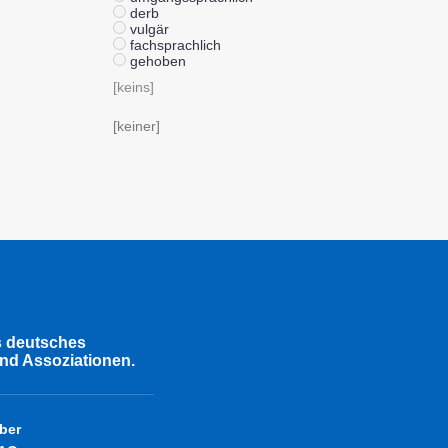
derb
vulgär
fachsprachlich
gehoben
[keins]
[keiner]
s deutsches
nd Assoziationen.
ber