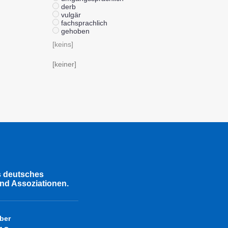
derb
vulgär
fachsprachlich
gehoben
[keins]
[keiner]
s deutsches
nd Assoziationen.
ber