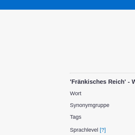
'Fränkisches Reich' - 
Wort
Synonym­gruppe
Tags
Sprach­level
[?]