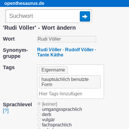
openthesaurus.de
'Rudi Völler' - Wort ändern
Wort
Synonym­
Rudi Völler · Rudolf Völler ·
Tante Käthe
gruppe
Tags
Eigenname
hauptsächlich benutzte
Form
Sprach­level
[keiner]
umgangssprachlich
[?]
derb
vulgär
fachsprachlich