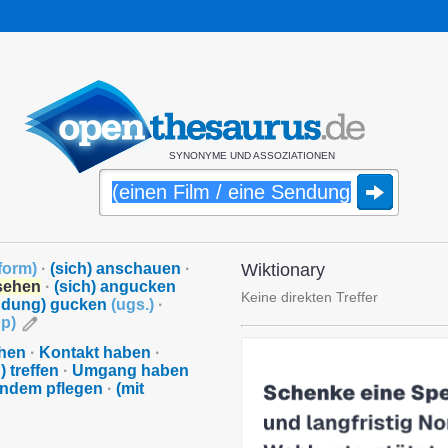
SYNONYME UND ASSOZIATIONEN
form
)
·
(sich) anschauen
·
Wiktionary
 sehen
·
(sich) angucken
Keine direkten Treffer
endung) gucken
(
ugs.
)
·
pp
)
ehen
·
Kontakt haben
·
 treffen
·
Umgang haben
andem pflegen
·
(mit