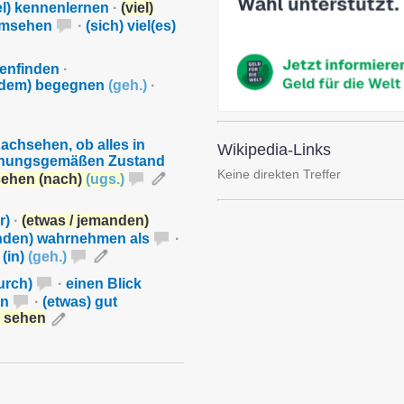
el) kennenlernen
·
(viel)
 umsehen
·
(sich) viel(es)
enfinden
·
ndem) begegnen
(
geh.
)
·
achsehen, ob alles in
Wikipedia-Links
rdnungsgemäßen Zustand
Keine direkten Treffer
sehen (nach)
(
ugs.
)
r)
·
(etwas / jemanden)
anden) wahrnehmen als
·
 (in)
(
geh.
)
urch)
·
einen Blick
en
·
(etwas) gut
) sehen