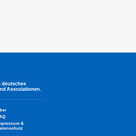
s deutsches
nd Assoziationen.
ber
AQ
mpressum &
atenschutz