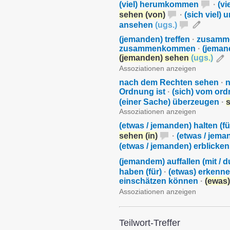
(viel) herumkommen
·
(vi
sehen (von)
·
(sich viel)
ansehen
(
ugs.
)
(jemanden) treffen
·
zusamm
zusammenkommen
·
(jema
(jemanden) sehen
(
ugs.
)
Assoziationen anzeigen
nach dem Rechten sehen
·
n
Ordnung ist
·
(sich) vom o
(einer Sache) überzeugen
·
Assoziationen anzeigen
(etwas / jemanden) halten (fü
sehen (in)
·
(etwas / jem
(etwas / jemanden) erblicken
(jemandem) auffallen (mit / d
haben (für)
·
(etwas) erkenn
einschätzen können
·
(ewas
Assoziationen anzeigen
Teilwort-Treffer