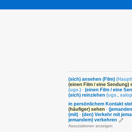
(sich) ansehen (Film)
(
Haupt
(einen Film / eine Sendung)
(
ugs.
)
·
(einen Film / eine S
(sich) reinziehen
(
ugs.
,
salo
in persönlichem Kontakt st
(häufiger) sehen
·
(jemanden)
(mit)
·
(den) Verkehr mit jem
jemandem) verkehren
Assoziationen anzeigen