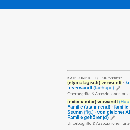
KATEGORIEN:
Linguistik/Sprache
(etymologisch) verwandt
·
k
urverwandt
(
fachspr.
)
Oberbegriffe & Assoziationen anz
(miteinander) verwandt
(
Hau
Familie (stammend)
·
famili
Stamm
(
fig.
)
·
von gleicher
Familie gehören(d)
Unterbegriffe & Assoziationen an