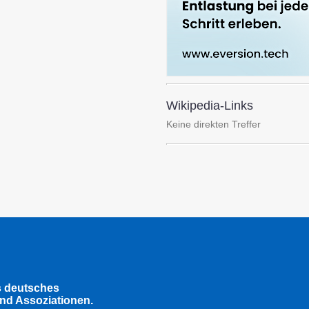
Wikipedia-Links
Keine direkten Treffer
s deutsches
nd Assoziationen.