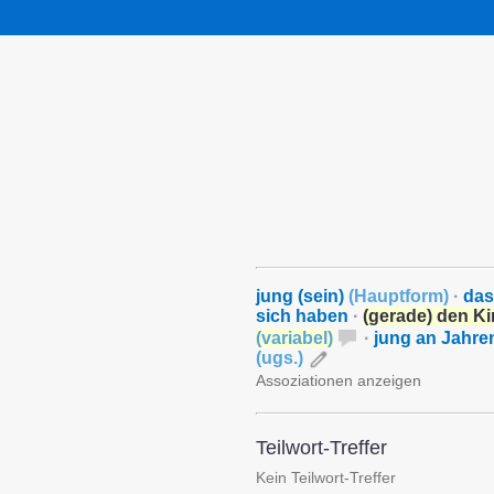
jung (sein)
(
Hauptform
)
·
das
sich haben
·
(gerade) den K
(
variabel
)
·
jung an Jahre
(
ugs.
)
Assoziationen anzeigen
Teilwort-Treffer
Kein Teilwort-Treffer