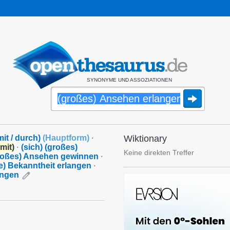
SYNONYME UND ASSOZIATIONEN
it / durch)
(
Hauptform
)
·
Wiktionary
mit)
·
(sich) (großes)
Keine direkten Treffer
roßes) Ansehen gewinnen
·
e) Bekanntheit erlangen
·
angen