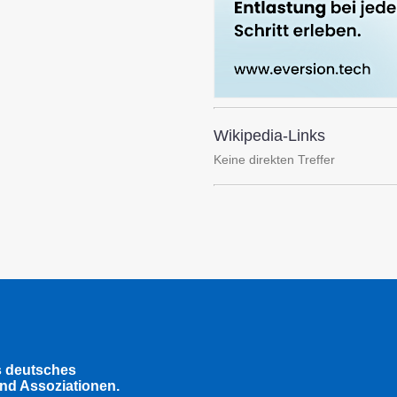
Wikipedia-Links
Keine direkten Treffer
s deutsches
nd Assoziationen.