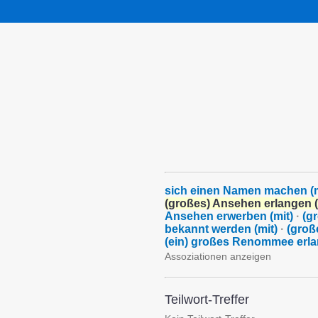
sich einen Namen machen (m
(großes) Ansehen erlangen (
Ansehen erwerben (mit)
·
(g
bekannt werden (mit)
·
(groß
(ein) großes Renommee erl
Assoziationen anzeigen
Teilwort-Treffer