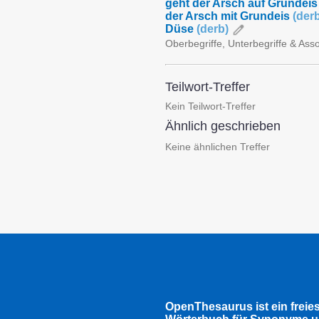
geht der Arsch auf Grundei
der Arsch mit Grundeis
(
der
Düse
(
derb
)
Oberbegriffe, Unterbegriffe & Ass
Teilwort-Treffer
Kein Teilwort-Treffer
Ähnlich geschrieben
Keine ähnlichen Treffer
OpenThesaurus ist ein freie