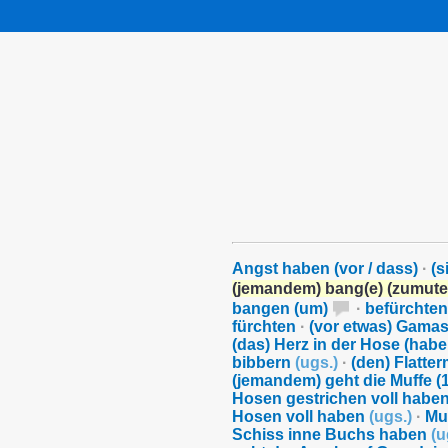
Angst haben (vor / dass)
·
(s
(jemandem) bang(e) (zumute
bangen (um)
·
befürchten
fürchten
·
(vor etwas) Gama
(das) Herz in der Hose (habe
bibbern
(
ugs.
)
·
(den) Flatte
(jemandem) geht die Muffe (
Hosen gestrichen voll habe
Hosen voll haben
(
ugs.
)
·
Mu
Schiss inne Buchs haben
(
u