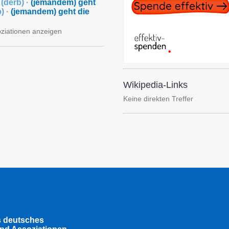
s
(
derb
)
·
(jemandem) geht
b
)
·
(jemandem) geht die
oziationen anzeigen
Wikipedia-Links
Keine direkten Treffer
s deutsches