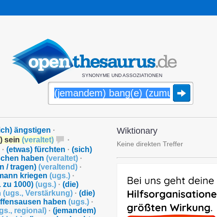
SYNONYME UND ASSOZIATIONEN
ich) ängstigen
·
Wiktionary
) sein
(
veraltet
)
·
Keine direkten Treffer
·
(etwas) fürchten
·
(sich)
schen haben
(
veraltet
)
·
n / tragen)
(
veraltend
)
·
rmann kriegen
(
ugs.
)
·
1 zu 1000)
(
ugs.
)
·
(die)
n
(
ugs.
,
Verstärkung
)
·
(die)
ffensausen haben
(
ugs.
)
·
gs.
,
regional
)
·
(jemandem)