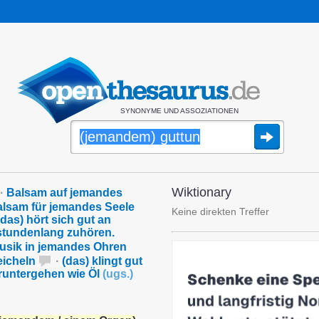
SYNONYME UND ASSOZIATIONEN
Wiktionary
·
Balsam auf jemandes
lsam für jemandes Seele
Keine direkten Treffer
(das) hört sich gut an
 stundenlang zuhören.
usik in jemandes Ohren
icheln
·
(das) klingt gut
runtergehen wie Öl
(
ugs.
)