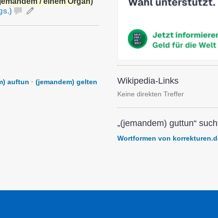
(jemandem / einem Organ)
gs.
)
Wikipedia-Links
) auftun
·
(jemandem) gelten
Keine direkten Treffer
„(jemandem) guttun“ such
Wortformen von korrekturen.d