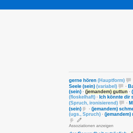
gerne hören
(
Hauptform
)
Seele (sein)
(
variabel
)
·
Ba
(sein)
·
(jemandem) guttun
·
(
floskelhaft
)
·
Ich könnte dir
(
Spruch
,
ironisierend
)
·
M
(sein)
·
(jemandem) schme
(
ugs.
,
Spruch
)
·
(jemandem) 
Assoziationen anzeigen