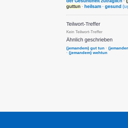
der Gesundheit zuträglich
·
guttun
·
heilsam
·
gesund
(
u
Teilwort-Treffer
Kein Teilwort-Treffer
Ähnlich geschrieben
(jemandem) gut tun
·
(jemandem
·
(jemandem) wehtun