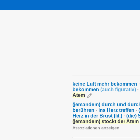
keine Luft mehr bekommen
·
bekommen
(
auch figurativ
)
·
Atem
(jemandem) durch und durc
berühren
·
ins Herz treffen
·
Herz in der Brust (lit.)
·
(die)
(jemandem) stockt der Atem
Assoziationen anzeigen