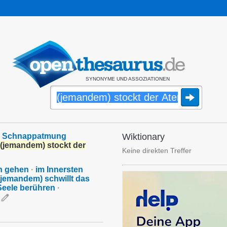
SYNONYME UND ASSOZIATIONEN
Schnappatmung
Wiktionary
(jemandem) stockt der
Keine direkten Treffer
h gehen
·
im Innersten
(jemandem) schwillt das
 Seele berühren
·