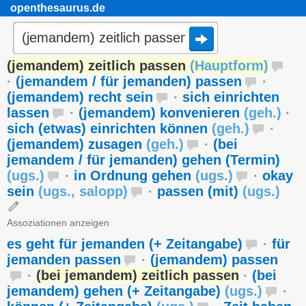
openthesaurus.de
(jemandem) zeitlich passen
(
Hauptform
)
·
(jemandem / für jemanden) passen
·
(jemandem) recht sein
·
sich einrichten
lassen
·
(jemandem) konvenieren
(
geh.
)
·
sich (etwas) einrichten können
(
geh.
)
·
(jemandem) zusagen
(
geh.
)
·
(bei
jemandem / für jemanden) gehen (Termin)
(
ugs.
)
·
in Ordnung gehen
(
ugs.
)
·
okay
sein
(
ugs.
,
salopp
)
·
passen (mit)
(
ugs.
)
Assoziationen anzeigen
es geht für jemanden (+ Zeitangabe)
·
für
jemanden passen
·
(jemandem) passen
·
(bei jemandem) zeitlich passen
·
(bei
jemandem) gehen (+ Zeitangabe)
(
ugs.
)
·