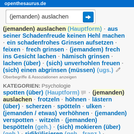
openthesaurus.de
(jemanden) auslachen
(
Hauptform
)
·
aus
seiner Schadenfreude keinen Hehl machen
·
ein schadenfrohes Grinsen aufsetzen
·
feixen
·
frech grinsen
·
(jemandem) frech
ins Gesicht lachen
·
hämisch grinsen
·
lachen (über)
·
(sich) unverhohlen freuen
·
(sich) einen abgrinsen (müssen)
(
ugs.
)
Oberbegriffe & Assoziationen anzeigen
KATEGORIEN:
Psychologie
spotten (über)
(
Hauptform
)
·
(jemanden)
auslachen
·
frotzeln
·
höhnen
·
lästern
(über)
·
scherzen
·
spötteln
·
ulken
·
(jemanden / etwas) verhöhnen
·
(jemanden)
verspotten
·
witzeln
·
(jemanden)
bespötteln
(
geh.
)
·
(sich) mokieren (über)
(
geh.
)
·
ridikülisieren
(
geh.
,
franz.
)
·