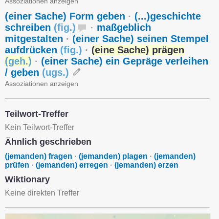
Assoziationen anzeigen
(einer Sache) Form geben
·
(...)geschichte
schreiben
(
fig.
)
·
maßgeblich
mitgestalten
·
(einer Sache) seinen Stempel
aufdrücken
(
fig.
)
·
(eine Sache) prägen
(
geh.
)
·
(einer Sache) ein Gepräge verleihen
/ geben
(
ugs.
)
Assoziationen anzeigen
Teilwort-Treffer
Kein Teilwort-Treffer
Ähnlich geschrieben
(jemanden) fragen
·
(jemanden) plagen
·
(jemanden)
prüfen
·
(jemanden) erregen
·
(jemanden) erzen
Wiktionary
Keine direkten Treffer