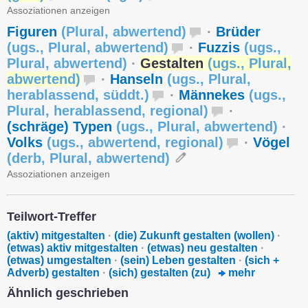
Assoziationen anzeigen
Figuren
(
Plural
,
abwertend
)
·
Brüder
(
ugs.
,
Plural
,
abwertend
)
·
Fuzzis
(
ugs.
,
Plural
,
abwertend
)
·
Gestalten
(
ugs.
,
Plural
,
abwertend
)
·
Hanseln
(
ugs.
,
Plural
,
herablassend
,
süddt.
)
·
Männekes
(
ugs.
,
Plural
,
herablassend
,
regional
)
·
(schräge) Typen
(
ugs.
,
Plural
,
abwertend
)
·
Volks
(
ugs.
,
abwertend
,
regional
)
·
Vögel
(
derb
,
Plural
,
abwertend
)
Assoziationen anzeigen
Teilwort-Treffer
(aktiv) mitgestalten
·
(die) Zukunft gestalten (wollen)
·
(etwas) aktiv mitgestalten
·
(etwas) neu gestalten
·
(etwas) umgestalten
·
(sein) Leben gestalten
·
(sich +
Adverb) gestalten
·
(sich) gestalten (zu)
mehr
Ähnlich geschrieben