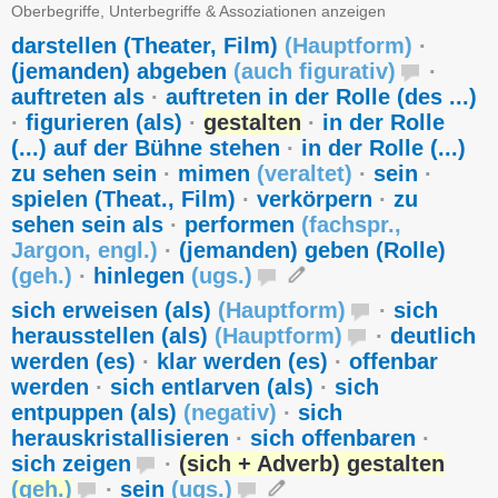
Oberbegriffe, Unterbegriffe & Assoziationen anzeigen
darstellen (Theater, Film)
(
Hauptform
)
·
(jemanden) abgeben
(
auch figurativ
)
·
auftreten als
·
auftreten in der Rolle (des ...)
·
figurieren (als)
·
gestalten
·
in der Rolle
(...) auf der Bühne stehen
·
in der Rolle (...)
zu sehen sein
·
mimen
(
veraltet
)
·
sein
·
spielen (Theat., Film)
·
verkörpern
·
zu
sehen sein als
·
performen
(
fachspr.
,
Jargon
,
engl.
)
·
(jemanden) geben (Rolle)
(
geh.
)
·
hinlegen
(
ugs.
)
sich erweisen (als)
(
Hauptform
)
·
sich
herausstellen (als)
(
Hauptform
)
·
deutlich
werden (es)
·
klar werden (es)
·
offenbar
werden
·
sich entlarven (als)
·
sich
entpuppen (als)
(
negativ
)
·
sich
herauskristallisieren
·
sich offenbaren
·
sich zeigen
·
(sich + Adverb) gestalten
(
geh.
)
·
sein
(
ugs.
)