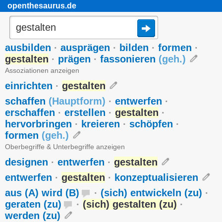
openthesaurus.de
ausbilden
·
ausprägen
·
bilden
·
formen
·
gestalten
·
prägen
·
fassonieren
(
geh.
)
Assoziationen anzeigen
einrichten
·
gestalten
schaffen
(
Hauptform
)
·
entwerfen
·
erschaffen
·
erstellen
·
gestalten
·
hervorbringen
·
kreieren
·
schöpfen
·
formen
(
geh.
)
Oberbegriffe & Unterbegriffe anzeigen
designen
·
entwerfen
·
gestalten
entwerfen
·
gestalten
·
konzeptualisieren
aus (A) wird (B)
·
(sich) entwickeln (zu)
·
geraten (zu)
·
(sich) gestalten (zu)
·
werden (zu)