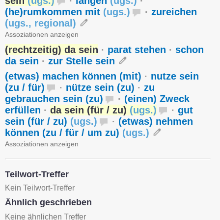
sein
(
ugs.
)
·
langen
(
ugs.
)
·
(he)rumkommen mit
(
ugs.
)
·
zureichen
(
ugs.
,
regional
)
Assoziationen anzeigen
(rechtzeitig) da sein
·
parat stehen
·
schon
da sein
·
zur Stelle sein
(etwas) machen können (mit)
·
nutze sein
(zu / für)
·
nütze sein (zu)
·
zu
gebrauchen sein (zu)
·
(einen) Zweck
erfüllen
·
da sein (für / zu)
(
ugs.
)
·
gut
sein (für / zu)
(
ugs.
)
·
(etwas) nehmen
können (zu / für / um zu)
(
ugs.
)
Assoziationen anzeigen
Teilwort-Treffer
Kein Teilwort-Treffer
Ähnlich geschrieben
Keine ähnlichen Treffer