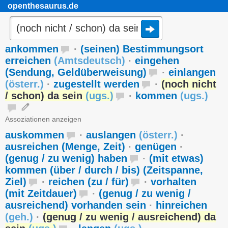
openthesaurus.de
ankommen
·
(seinen) Bestimmungsort
erreichen
(
Amtsdeutsch
)
·
eingehen
(Sendung, Geldüberweisung)
·
einlangen
(
österr.
)
·
zugestellt werden
·
(noch nicht
/ schon) da sein
(
ugs.
)
·
kommen
(
ugs.
)
Assoziationen anzeigen
auskommen
·
auslangen
(
österr.
)
·
ausreichen (Menge, Zeit)
·
genügen
·
(genug / zu wenig) haben
·
(mit etwas)
kommen (über / durch / bis) (Zeitspanne,
Ziel)
·
reichen (zu / für)
·
vorhalten
(mit Zeitdauer)
·
(genug / zu wenig /
ausreichend) vorhanden sein
·
hinreichen
(
geh.
)
·
(genug / zu wenig / ausreichend) da