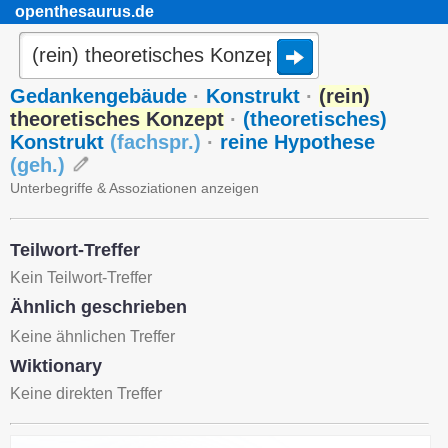
openthesaurus.de
Gedankengebäude
·
Konstrukt
·
(rein)
theoretisches Konzept
·
(theoretisches)
Konstrukt
(
fachspr.
)
·
reine Hypothese
(
geh.
)
Unterbegriffe & Assoziationen anzeigen
Teilwort-Treffer
Kein Teilwort-Treffer
Ähnlich geschrieben
Keine ähnlichen Treffer
Wiktionary
Keine direkten Treffer