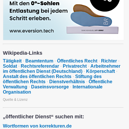
Wikipedia-Links
Tätigkeit
·
Beamtentum
·
Öffentliches Recht
·
Richter
·
Soldat
·
Rechtsreferendar
·
Privatrecht
·
Arbeitnehmer
im öffentlichen Dienst (Deutschland)
·
Körperschaft
·
Anstalt des öffentlichen Rechts
·
Stiftung des
öffentlichen Rechts
·
Dienstverhältnis
·
Öffentliche
Verwaltung
·
Daseinsvorsorge
·
Internationale
Organisation
Quelle & Lizenz
„öffentlicher Dienst“ suchen mit:
Wortformen von korrekturen.de