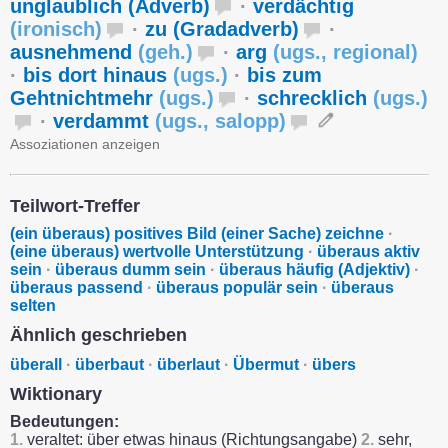
unglaublich (Adverb)
·
verdächtig
(
ironisch
)
·
zu (Gradadverb)
·
ausnehmend
(
geh.
)
·
arg
(
ugs.
,
regional
)
·
bis dort hinaus
(
ugs.
)
·
bis zum
Gehtnichtmehr
(
ugs.
)
·
schrecklich
(
ugs.
)
·
verdammt
(
ugs.
,
salopp
)
Assoziationen anzeigen
Teilwort-Treffer
(ein überaus) positives Bild (einer Sache) zeichne
·
(eine überaus) wertvolle Unterstützung
·
überaus aktiv
sein
·
überaus dumm sein
·
überaus häufig (Adjektiv)
·
überaus passend
·
überaus populär sein
·
überaus
selten
Ähnlich geschrieben
überall
·
überbaut
·
überlaut
·
Übermut
·
übers
Wiktionary
Bedeutungen:
1.
veraltet: über etwas hinaus (Richtungsangabe)
2.
sehr,