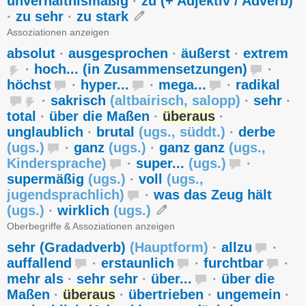
unverhältnismäßig
·
zu (+ Adjektiv / Adverb)
·
zu sehr
·
zu stark
Assoziationen anzeigen
absolut
·
ausgesprochen
·
äußerst
·
extrem
·
hoch... (in Zusammensetzungen)
·
höchst
·
hyper...
·
mega...
·
radikal
·
sakrisch
(
altbairisch
,
salopp
)
·
sehr
·
total
·
über die Maßen
·
überaus
·
unglaublich
·
brutal
(
ugs.
,
süddt.
)
·
derbe
(
ugs.
)
·
ganz
(
ugs.
)
·
ganz ganz
(
ugs.
,
Kindersprache
)
·
super...
(
ugs.
)
·
supermäßig
(
ugs.
)
·
voll
(
ugs.
,
jugendsprachlich
)
·
was das Zeug hält
(
ugs.
)
·
wirklich
(
ugs.
)
Oberbegriffe & Assoziationen anzeigen
sehr (Gradadverb)
(
Hauptform
)
·
allzu
·
auffallend
·
erstaunlich
·
furchtbar
·
mehr als
·
sehr sehr
·
über...
·
über die
Maßen
·
überaus
·
übertrieben
·
ungemein
·