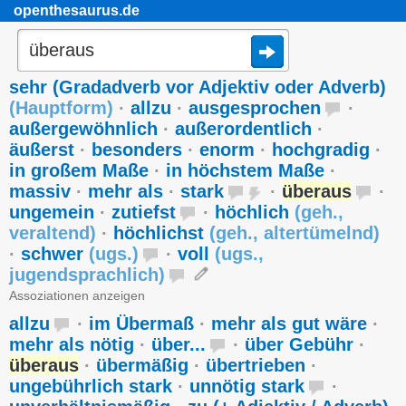
openthesaurus.de
sehr (Gradadverb vor Adjektiv oder Adverb)
(
Hauptform
)
·
allzu
·
ausgesprochen
·
außergewöhnlich
·
außerordentlich
·
äußerst
·
besonders
·
enorm
·
hochgradig
·
in großem Maße
·
in höchstem Maße
·
massiv
·
mehr als
·
stark
·
überaus
·
ungemein
·
zutiefst
·
höchlich
(
geh.
,
veraltend
)
·
höchlichst
(
geh.
,
altertümelnd
)
·
schwer
(
ugs.
)
·
voll
(
ugs.
,
jugendsprachlich
)
Assoziationen anzeigen
allzu
·
im Übermaß
·
mehr als gut wäre
·
mehr als nötig
·
über...
·
über Gebühr
·
überaus
·
übermäßig
·
übertrieben
·
ungebührlich stark
·
unnötig stark
·