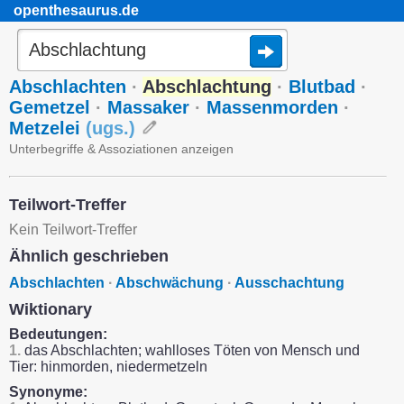
openthesaurus.de
Abschlachten
·
Abschlachtung
·
Blutbad
·
Gemetzel
·
Massaker
·
Massenmorden
·
Metzelei
(
ugs.
)
Unterbegriffe & Assoziationen anzeigen
Teilwort-Treffer
Kein Teilwort-Treffer
Ähnlich geschrieben
Abschlachten
·
Abschwächung
·
Ausschachtung
Wiktionary
Bedeutungen:
1.
das Abschlachten; wahlloses Töten von Mensch und
Tier: hinmorden, niedermetzeln
Synonyme: