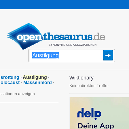
SYNONYME UND ASSOZIATIONEN
srottung
·
Austilgung
·
Wiktionary
olocaust
·
Massenmord
·
Keine direkten Treffer
oziationen anzeigen