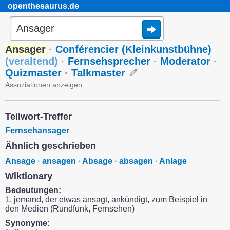
openthesaurus.de
Ansager
·
Conférencier (Kleinkunstbühne)
(
veraltend
)
·
Fernsehsprecher
·
Moderator
·
Quizmaster
·
Talkmaster
Assoziationen anzeigen
Teilwort-Treffer
Fernsehansager
Ähnlich geschrieben
Ansage
·
ansagen
·
Absage
·
absagen
·
Anlage
Wiktionary
Bedeutungen:
1.
jemand, der etwas ansagt, ankündigt, zum Beispiel in
den Medien (Rundfunk, Fernsehen)
Synonyme: