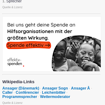
1.
Sprecher
Quelle & Lizenz
Wikipedia-Links
Ansager (Dänemark)
·
Ansager Sogn
·
Ansager Å
·
Caller
·
Conférencier
·
Leichenbitter
·
Programmsprecher
·
Wettermoderator
Quelle & Lizenz