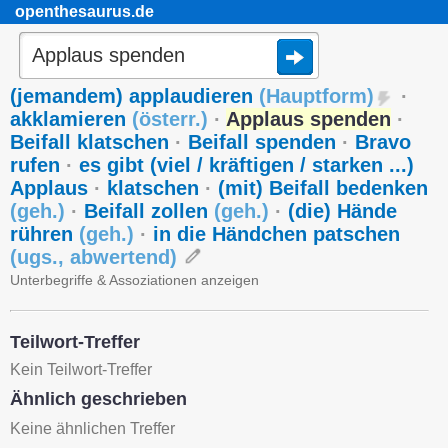
openthesaurus.de
(jemandem) applaudieren
(
Hauptform
)
·
akklamieren
(
österr.
)
·
Applaus spenden
·
Beifall klatschen
·
Beifall spenden
·
Bravo
rufen
·
es gibt (viel / kräftigen / starken ...)
Applaus
·
klatschen
·
(mit) Beifall bedenken
(
geh.
)
·
Beifall zollen
(
geh.
)
·
(die) Hände
rühren
(
geh.
)
·
in die Händchen patschen
(
ugs.
,
abwertend
)
Unterbegriffe & Assoziationen anzeigen
Teilwort-Treffer
Kein Teilwort-Treffer
Ähnlich geschrieben
Keine ähnlichen Treffer