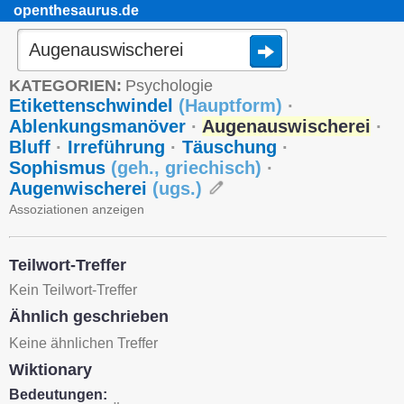
openthesaurus.de
KATEGORIEN:
Psychologie
Etikettenschwindel
(
Hauptform
)
·
Ablenkungsmanöver
·
Augenauswischerei
·
Bluff
·
Irreführung
·
Täuschung
·
Sophismus
(
geh.
,
griechisch
)
·
Augenwischerei
(
ugs.
)
Assoziationen anzeigen
Teilwort-Treffer
Kein Teilwort-Treffer
Ähnlich geschrieben
Keine ähnlichen Treffer
Wiktionary
Bedeutungen: