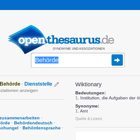
SYNONYME UND ASSOZIATIONEN
Behörde
·
Dienststelle
Wiktionary
oziationen anzeigen
Bedeutungen:
1.
Institution, die Aufgaben der 
Synonyme:
1.
Amt
) zusammenarbeiten
·
Quelle & Lizenz
hörde
·
Behördendeutsch
·
schungel
·
Behördensprache
·