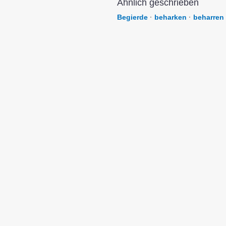
Ähnlich geschrieben
Begierde
·
beharken
·
beharren