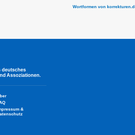
Wortformen von korrekturen.d
s deutsches
nd Assoziationen.
ber
AQ
mpressum &
atenschutz