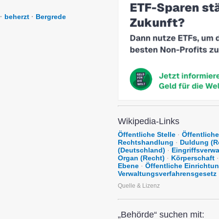
·
beherzt
·
Bergrede
Wikipedia-Links
Öffentliche Stelle
·
Öffentlich
Rechtshandlung
·
Duldung (R
(Deutschland)
·
Eingriffsverw
Organ (Recht)
·
Körperschaft
·
Ebene
·
Öffentliche Einrichtu
Verwaltungsverfahrensgesetz
Quelle & Lizenz
„Behörde“ suchen mit: