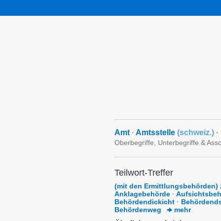
Amt
·
Amtsstelle
(
schweiz.
)
·
Oberbegriffe, Unterbegriffe & Ass
Teilwort-Treffer
(mit den Ermittlungsbehörden
Anklagebehörde
·
Aufsichtsbe
Behördendickicht
·
Behördend
Behördenweg
mehr