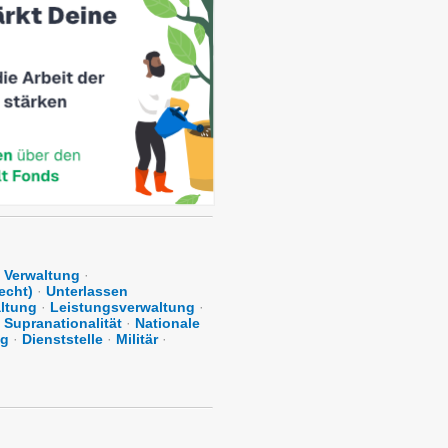
e Verwaltung
·
echt)
·
Unterlassen
altung
·
Leistungsverwaltung
·
Supranationalität
·
Nationale
ng
·
Dienststelle
·
Militär
·