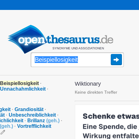
SYNONYME UND ASSOZIATIONEN
Beispiellosigkeit
·
Wiktionary
Unnachahmlichkeit
·
Keine direkten Treffer
gkeit
·
Grandiosität
·
ät
·
Unbeschreiblichkeit
·
chlichkeit
·
Brillanz
(
geh.
)
·
(
geh.
)
·
Vortrefflichkeit