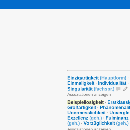
Einzigartigkeit
(
Hauptform
)
·
Einmaligkeit
·
Individualität
·
Singularität
(
fachspr.
)
Assoziationen anzeigen
Beispiellosigkeit
·
Erstklassi
Großartigkeit
·
Phänomenalit
Unermesslichkeit
·
Unverglei
Exzellenz
(
geh.
)
·
Fulminanz
(
geh.
)
·
Vorzüglichkeit
(
geh.
)
Assoziationen anzeigen