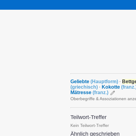
Geliebte
(
Hauptform
)
·
Bettg
(
griechisch
)
·
Kokotte
(
franz.
Mätresse
(
franz.
)
Oberbegriffe & Assoziationen anz
Teilwort-Treffer
Kein Teilwort-Treffer
Ähnlich geschrieben