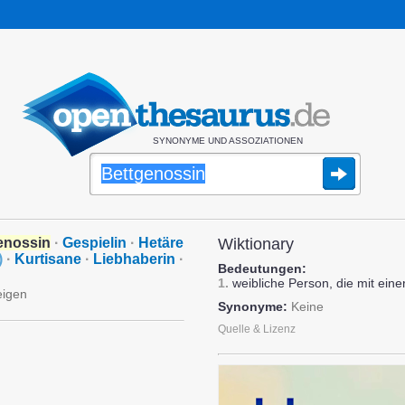
SYNONYME UND ASSOZIATIONEN
enossin
·
Gespielin
·
Hetäre
Wiktionary
)
·
Kurtisane
·
Liebhaberin
·
Bedeutungen:
1.
weibliche Person, die mit einer
eigen
Synonyme:
Keine
Quelle & Lizenz