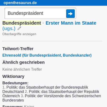
openthesaurus.de
Bundespräsident
·
Erster Mann im Staate
(
ugs.
)
Oberbegriffe anzeigen
Teilwort-Treffer
Ehrensold (für Bundespräsident, Bundeskanzler)
Ähnlich geschrieben
Keine ähnlichen Treffer
Wiktionary
Bedeutungen:
1.
Politik: das Staatsoberhaupt der Bundesrepublik
Deutschland
2.
Politik: das Staatsoberhaupt der Republik
Österreich
3.
Politik: der Vorsitzende des Schweizerischen
Bundesrates
Synonyme:
Keine