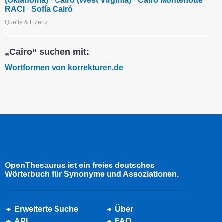
(Oklahoma)
·
Cairo (West Virginia)
·
Cairo Montenotte
·
RACI
·
Sofía Cairó
Quelle & Lizenz
„Cairo“ suchen mit:
Wortformen von korrekturen.de
OpenThesaurus ist ein freies deutsches
Wörterbuch für Synonyme und Assoziationen.
Erweiterte Suche
Über
API
FAQ