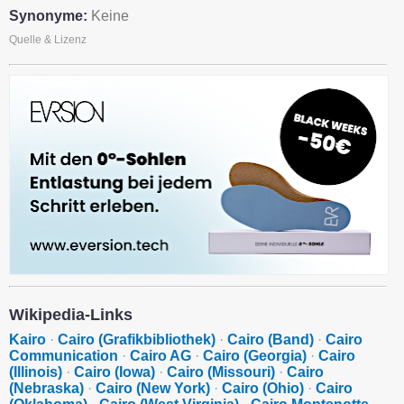
Synonyme:
Keine
Quelle & Lizenz
Wikipedia-Links
Kairo
·
Cairo (Grafikbibliothek)
·
Cairo (Band)
·
Cairo
Communication
·
Cairo AG
·
Cairo (Georgia)
·
Cairo
(Illinois)
·
Cairo (Iowa)
·
Cairo (Missouri)
·
Cairo
(Nebraska)
·
Cairo (New York)
·
Cairo (Ohio)
·
Cairo