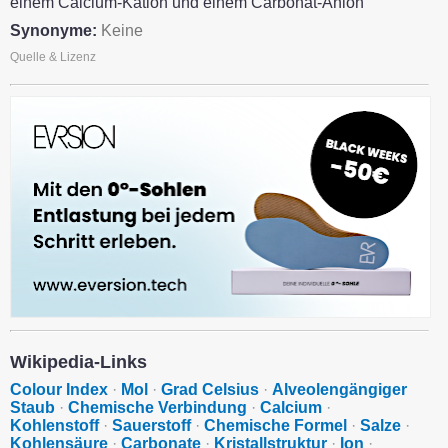
einem Calcium-Kation und einem Carbonat-Anion
Synonyme:
Keine
Quelle & Lizenz
Wikipedia-Links
Colour Index
·
Mol
·
Grad Celsius
·
Alveolengängiger
Staub
·
Chemische Verbindung
·
Calcium
·
Kohlenstoff
·
Sauerstoff
·
Chemische Formel
·
Salze
·
Kohlensäure
·
Carbonate
·
Kristallstruktur
·
Ion
·