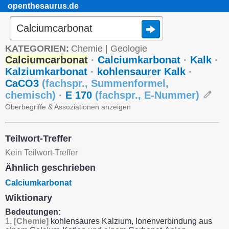
openthesaurus.de
KATEGORIEN:
Chemie
|
Geologie
Calciumcarbonat
·
Calciumkarbonat
·
Kalk
·
Kalziumkarbonat
·
kohlensaurer Kalk
·
CaCO3
(
fachspr.
,
Summenformel
,
chemisch
)
·
E 170
(
fachspr.
,
E-Nummer
)
Oberbegriffe & Assoziationen anzeigen
Teilwort-Treffer
Kein Teilwort-Treffer
Ähnlich geschrieben
Calciumkarbonat
Wiktionary
Bedeutungen:
1.
[Chemie]
kohlensaures Kalzium, Ionenverbindung aus