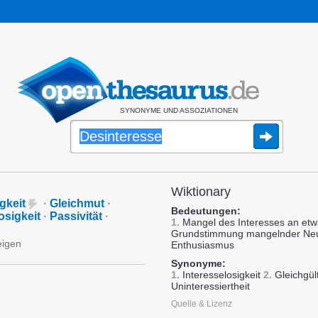
SYNONYME UND ASSOZIATIONEN
Wiktionary
gkeit
·
Gleichmut
·
Bedeutungen:
osigkeit
·
Passivität
·
1.
Mangel des Interesses an et
Grundstimmung mangelnder Neu
eigen
Enthusiasmus
Synonyme:
1.
Interesselosigkeit
2.
Gleichgült
Uninteressiertheit
Quelle & Lizenz