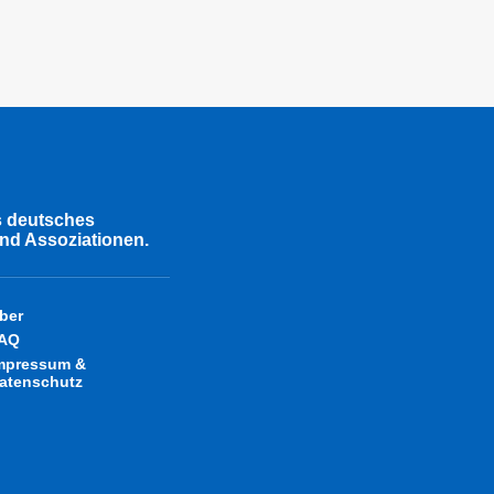
s deutsches
nd Assoziationen.
ber
AQ
mpressum &
atenschutz