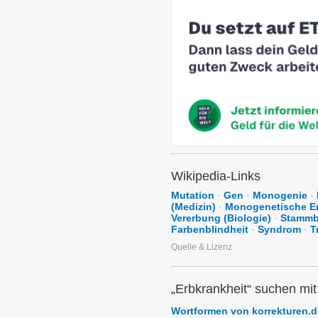
Wikipedia-Links
Mutation
·
Gen
·
Monogenie
·
(Medizin)
·
Monogenetische E
Vererbung (Biologie)
·
Stammb
Farbenblindheit
·
Syndrom
·
T
Quelle & Lizenz
„Erbkrankheit“ suchen mit
Wortformen von korrekturen.d