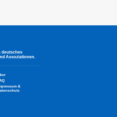
s deutsches
nd Assoziationen.
ber
AQ
mpressum &
atenschutz