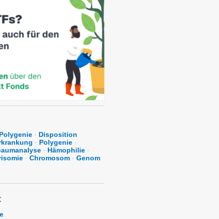
Polygenie
·
Disposition
rkrankung
·
Polygenie
·
aumanalyse
·
Hämophilie
·
risomie
·
Chromosom
·
Genom
:
e