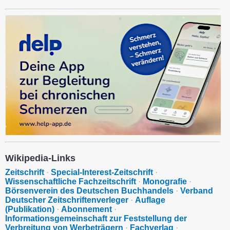
Wikipedia-Links
Zeitschrift
·
Special-Interest-Zeitschrift
·
Wissenschaftliche Fachzeitschrift
·
Monografie
·
Börsenverein des Deutschen Buchhandels
·
Verband
Deutscher Zeitschriftenverleger
·
Auflage
(Publikation)
·
Abonnement
·
Informationsgemeinschaft zur Feststellung der
Verbreitung von Werbeträgern
·
Fachverlag
·