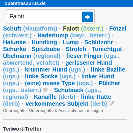
openthesaurus.de
Schuft
(
Hauptform
)
·
Falott
(
österr.
)
·
Fötzel
(
schweiz.
)
·
Haderlump
(
bayr.
,
österr.
)
·
Halunke
·
Hundling
·
Lump
·
Schlitzohr
·
Schurke
·
Spitzbube
·
Strolch
·
Tunichtgut
·
Übelmann
(
regional
)
·
fieser Finger
(
ugs.
,
abwertend
,
veraltet
)
·
gerissener Hund
(
ugs.
)
·
krummer Hund
(
ugs.
)
·
linke Bazille
(
ugs.
)
·
linke Socke
(
ugs.
)
·
linker Hund
(
ugs.
)
·
(eine) miese Type
(
ugs.
)
·
Pülcher
(
ugs.
,
österr.
)
·
Schubiack
(
ugs.
,
regional
)
·
Kanaille
(
derb
)
·
linke Ratte
(
derb
)
·
verkommenes Subjekt
(
derb
)
Oberbegriffe, Unterbegriffe & Assoziationen anzeigen
Teilwort-Treffer