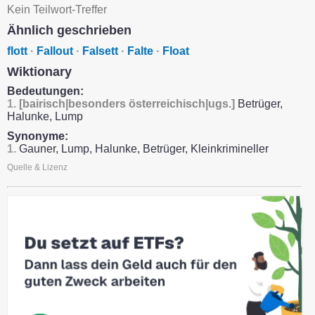
Kein Teilwort-Treffer
Ähnlich geschrieben
flott
·
Fallout
·
Falsett
·
Falte
·
Float
Wiktionary
Bedeutungen:
1.
[bairisch|besonders österreichisch|ugs.]
Betrüger,
Halunke, Lump
Synonyme:
1.
Gauner, Lump, Halunke, Betrüger, Kleinkrimineller
Quelle & Lizenz