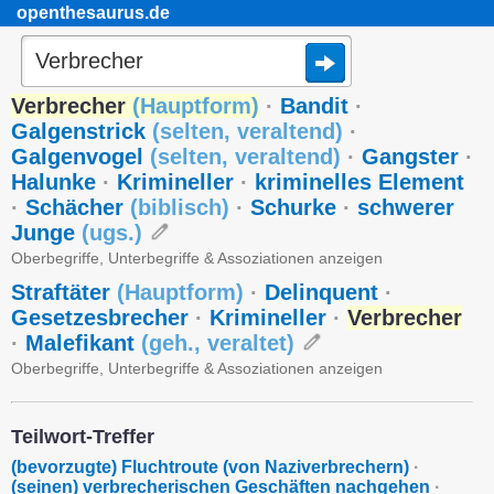
openthesaurus.de
Verbrecher
(
Hauptform
)
·
Bandit
·
Galgenstrick
(
selten
,
veraltend
)
·
Galgenvogel
(
selten
,
veraltend
)
·
Gangster
·
Halunke
·
Krimineller
·
kriminelles Element
·
Schächer
(
biblisch
)
·
Schurke
·
schwerer
Junge
(
ugs.
)
Oberbegriffe, Unterbegriffe & Assoziationen anzeigen
Straftäter
(
Hauptform
)
·
Delinquent
·
Gesetzesbrecher
·
Krimineller
·
Verbrecher
·
Malefikant
(
geh.
,
veraltet
)
Oberbegriffe, Unterbegriffe & Assoziationen anzeigen
Teilwort-Treffer
(bevorzugte) Fluchtroute (von Naziverbrechern)
·
(seinen) verbrecherischen Geschäften nachgehen
·