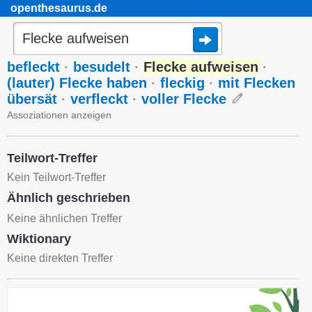
openthesaurus.de
befleckt
·
besudelt
·
Flecke aufweisen
·
(lauter) Flecke haben
·
fleckig
·
mit Flecken
übersät
·
verfleckt
·
voller Flecke
Assoziationen anzeigen
Teilwort-Treffer
Kein Teilwort-Treffer
Ähnlich geschrieben
Keine ähnlichen Treffer
Wiktionary
Keine direkten Treffer