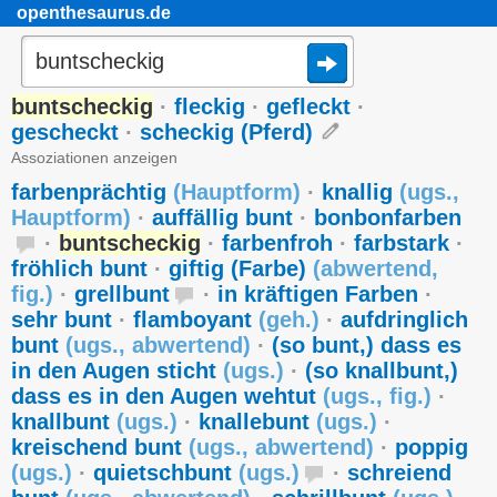
openthesaurus.de
buntscheckig
·
fleckig
·
gefleckt
·
gescheckt
·
scheckig (Pferd)
Assoziationen anzeigen
farbenprächtig
(
Hauptform
)
·
knallig
(
ugs.
,
Hauptform
)
·
auffällig bunt
·
bonbonfarben
·
buntscheckig
·
farbenfroh
·
farbstark
·
fröhlich bunt
·
giftig (Farbe)
(
abwertend
,
fig.
)
·
grellbunt
·
in kräftigen Farben
·
sehr bunt
·
flamboyant
(
geh.
)
·
aufdringlich
bunt
(
ugs.
,
abwertend
)
·
(so bunt,) dass es
in den Augen sticht
(
ugs.
)
·
(so knallbunt,)
dass es in den Augen wehtut
(
ugs.
,
fig.
)
·
knallbunt
(
ugs.
)
·
knallebunt
(
ugs.
)
·
kreischend bunt
(
ugs.
,
abwertend
)
·
poppig
(
ugs.
)
·
quietschbunt
(
ugs.
)
·
schreiend