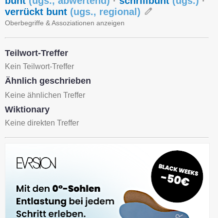
bunt
(
ugs.
,
abwertend
)
·
schrillbunt
(
ugs.
)
·
verrückt bunt
(
ugs.
,
regional
)
Oberbegriffe & Assoziationen anzeigen
Teilwort-Treffer
Kein Teilwort-Treffer
Ähnlich geschrieben
Keine ähnlichen Treffer
Wiktionary
Keine direkten Treffer