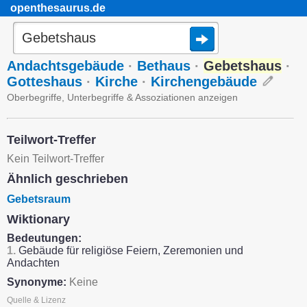
openthesaurus.de
Andachtsgebäude
·
Bethaus
·
Gebetshaus
·
Gotteshaus
·
Kirche
·
Kirchengebäude
Oberbegriffe, Unterbegriffe & Assoziationen anzeigen
Teilwort-Treffer
Kein Teilwort-Treffer
Ähnlich geschrieben
Gebetsraum
Wiktionary
Bedeutungen:
1.
Gebäude für religiöse Feiern, Zeremonien und
Andachten
Synonyme:
Keine
Quelle & Lizenz