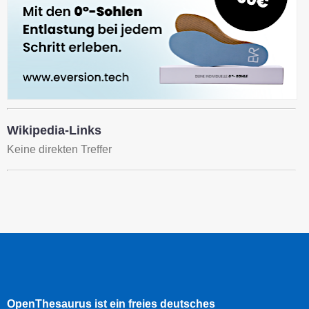
Wikipedia-Links
Keine direkten Treffer
OpenThesaurus ist ein freies deutsches